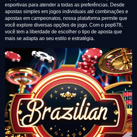
esportivas para atender a todas as preferências. Desde
apostas simples em jogos individuais até combinações e
apostas em campeonatos, nossa plataforma permite que
você explore diversas opções de jogo. Com o pop678,
você tem a liberdade de escolher o tipo de aposta que
mais se adapta ao seu estilo e estratégia.