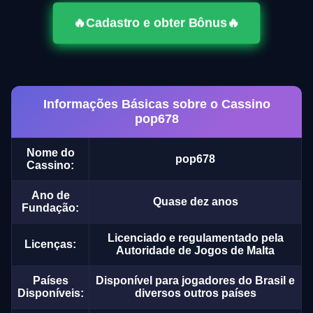
🔥Cadastro e obter Bônus🔥
Informações Básicas sobre o Cassino
pop678
Nome do
pop678
Cassino:
Ano de
Quase dez anos
Fundação:
Licenciado e regulamentado pela
Licenças:
Autoridade de Jogos de Malta
Países
Disponível para jogadores do Brasil e
Disponíveis:
diversos outros países