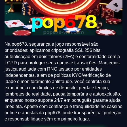
Na pop678, segurança e jogo responsável são
prioridades: aplicamos criptografia SSL 256 bits,
autenticação em dois fatores (2FA) e conformidade com a
LGPD para proteger seus dados e transações. Mantemos
justiça auditada com RNG testado por entidades
independentes, além de políticas KYC/verificação de
idade e monitoramento antifraude. Você controla sua
experiência com limites de depósito, perda e tempo,
lembretes de realidade, pausa temporária e autoexclusão,
enquanto nosso suporte 24/7 em português garante ajuda
imediata. Aposte com confiança e tranquilidade no cassino
online e apostas da pop678, onde transparência, proteção
e responsabilidade vêm em primeiro lugar.